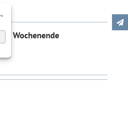
ns
g am Wochenende