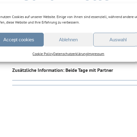
 nutzen Cookies auf unserer Website. Einige von ihnen sind essenziell, während andere u
fen, diese Website und Ihre Erfahrung zu verbessern.
Termine – Geburtsvorbereitun
Accept cookies
Ablehnen
Auswahl
Cookie Policy
Datenschutzerklärung
Impressum
Sa. 09:30 – 17:00 Uhr & So. 10:00 – 15:00 Uhr
Zusätzliche Information: Beide Tage mit Partner